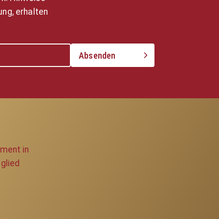
ng, erhalten
Absenden
ement in
glied