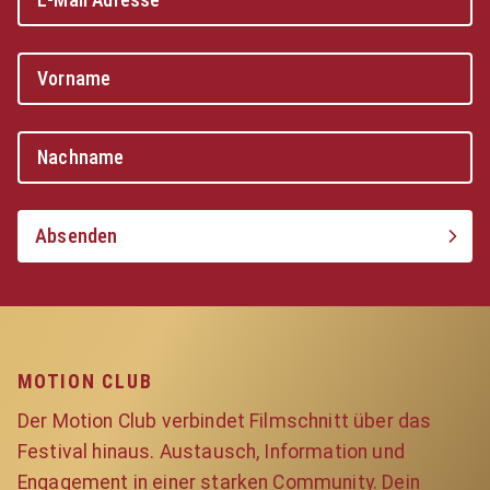
Absenden
MOTION CLUB
Der Motion Club verbindet Filmschnitt über das
Festival hinaus. Austausch, Information und
Engagement in einer starken Community. Dein